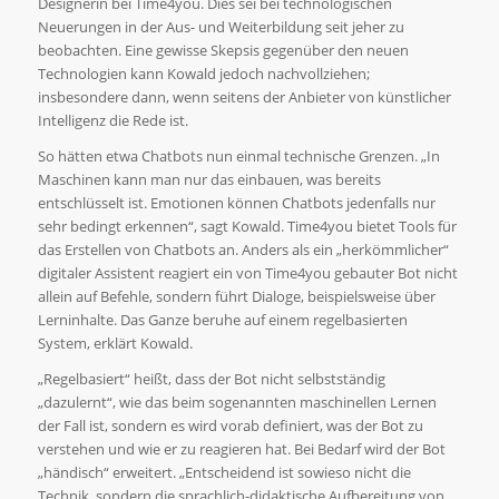
Designerin bei Time4you. Dies sei bei technologischen
Neuerungen in der Aus- und Weiterbildung seit jeher zu
beobachten. Eine gewisse Skepsis gegenüber den neuen
Technologien kann Kowald jedoch nachvollziehen;
insbesondere dann, wenn seitens der Anbieter von künstlicher
Intelligenz die Rede ist.
So hätten etwa Chatbots nun einmal technische Grenzen. „In
Maschinen kann man nur das einbauen, was bereits
entschlüsselt ist. Emotionen können Chatbots jedenfalls nur
sehr bedingt erkennen“, sagt Kowald. Time4you bietet Tools für
das Erstellen von Chatbots an. Anders als ein „herkömmlicher“
digitaler Assistent reagiert ein von Time4you gebauter Bot nicht
allein auf Befehle, sondern führt Dialoge, beispielsweise über
Lerninhalte. Das Ganze beruhe auf einem regelbasierten
System, erklärt Kowald.
„Regelbasiert“ heißt, dass der Bot nicht selbstständig
„dazulernt“, wie das beim sogenannten maschinellen Lernen
der Fall ist, sondern es wird vorab definiert, was der Bot zu
verstehen und wie er zu reagieren hat. Bei Bedarf wird der Bot
„händisch“ erweitert. „Entscheidend ist sowieso nicht die
Technik, sondern die sprachlich-didaktische Aufbereitung von