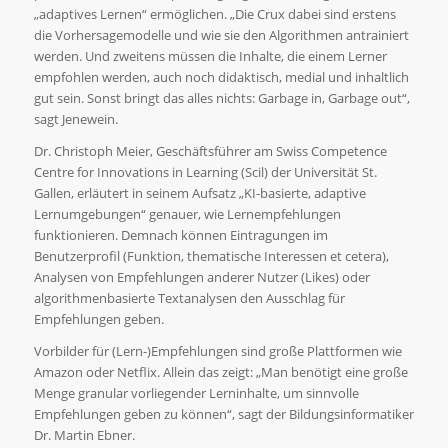
„adaptives Lernen“ ermöglichen. „Die Crux dabei sind erstens
die Vorhersagemodelle und wie sie den Algorithmen antrainiert
werden. Und zweitens müssen die Inhalte, die einem Lerner
empfohlen werden, auch noch didaktisch, medial und inhaltlich
gut sein. Sonst bringt das alles nichts: Garbage in, Garbage out“,
sagt Jenewein.
Dr. Christoph Meier, Geschäftsführer am Swiss Competence
Centre for Innovations in Learning (Scil) der Universität St.
Gallen, erläutert in seinem Aufsatz „KI-basierte, adaptive
Lernumgebungen“ genauer, wie Lernempfehlungen
funktionieren. Demnach können Eintragungen im
Benutzerprofil (Funktion, thematische Interessen et cetera),
Analysen von Empfehlungen anderer Nutzer (Likes) oder
algorithmenbasierte Textanalysen den Ausschlag für
Empfehlungen geben.
Vorbilder für (Lern-)Empfehlungen sind große Plattformen wie
Amazon oder Netflix. Allein das zeigt: „Man benötigt eine große
Menge granular vorliegender Lerninhalte, um sinnvolle
Empfehlungen geben zu können“, sagt der Bildungsinformatiker
Dr. Martin Ebner.