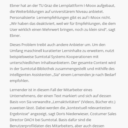
Ebner hat an der TU Graz die Lernplattform I-Moox aufgebaut,
die Weiterbildungen auf universitärem Niveau anbietet.
Personalisierte Lernempfehlungen gibt es auf I-Moox nicht.
„Wir haben das deaktiviert, weil wir für Empfehlungen, die dem
User wirklich einen Mehrwert bringen, noch zu klein sind“, sagt
Ebner.
Dieses Problem treibt auch andere Anbieter um. Um den
Umfang maschinell kuratierter Lerninhalte zu erweitern, nutzt
beispielsweise Sumtotal Systems Kooperationen mit
unterschiedlichen Inhalteanbietern. Der gesamte Content wird
in der Sumtotal-Bibliothek zusammengestellt und mithilfe des
intelligenten Assistenten „Sia“ einem Lernenden je nach Bedarf
empfohlen.
Lernender ist in diesem Fall der Mitarbeiter eines
Unternehmens, der einen Text markiert und sich auf dessen
Basis von Sia verwandte „Lernaktivitäten“ (Videos, Bücher etc.)
zuweisen lässt. Dabei werden die „kontextuell relevantesten
Ergebnisse“ angezeigt, sagt Doris Niederwieser, Costumer Sales
Director DACH bei Sumtotal. Basis dafür sind die
Benutzerprofildaten des Mitarbeiters, aber auch dessen